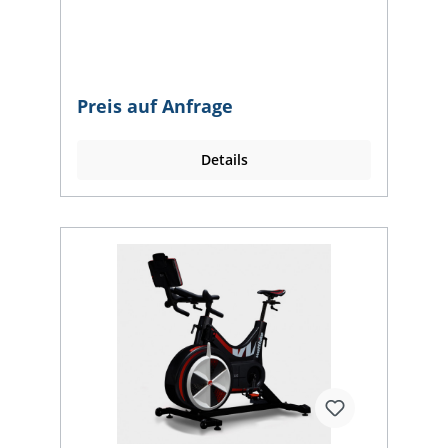
Design und modernster Technologie
verfügt das Wattbike AtomX Smart Bike
über unseren funktionsstarken High-
Definition-Touchscreen für eine Reihe von
Workouts und Übungen sowie über
integrierte digitale Schaltungen für eine
Preis auf Anfrage
möglichst authentische Bewegung. Das
Wattbike AtomX smart bike verfügt über
den neuen hochauflösenden Performance-
Details
Touchscreen und integrierte Schalthebel,
mit denen der Benutzer nahtlos zwischen
Ergo- und Gangmodus wechseln kann. Der
völlig neue Climb Mode ermöglicht es dem
Fahrer, die besten Kletterrouten der Welt
zu bewältigen. Der smarte Widerstand des
AtomX ändert sich automatisch, um die
Steigung der virtuellen Fahrt genau
abzubilden, so dass die Bewältigung einer
legendären Steigung genau so hart ist, wie
sie sein sollte. Erwecken Sie Ihre Wattbike
Zone mit dem AtomX zum Leben - dem
fortschrittlichsten kommerziellen Smart
Bike, das je entwickelt wurde. Leistung
Touchscreen Der Touchscreen steigert das
Raderlebnis durch ein unglaublich