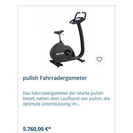
pullsh Fahrradergometer
Das Fahrradergometer der Marke pullsh
bietet, neben dem Laufband von pullsh, die
optimale Unterstützung im
Konditionstraining. Das große und
multifunktionale 10,1" Touch-Display bietet
verschiedene Trainingsprogramme und
liefert, in Zusammenarbeit mit den
5.760,00 €*
Handsensoren, wichtige Trainingsdaten wie