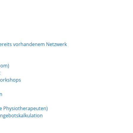
 bereits vorhandenem Netzwerk
oom)
t
Workshops
en
ie Physiotherapeuten)
Angebotskalkulation