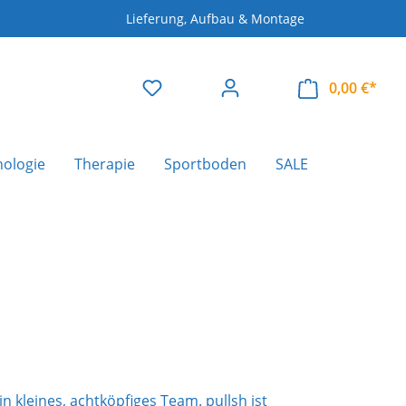
Lieferung, Aufbau & Montage
0,00 €*
nologie
Therapie
Sportboden
SALE
kleines, achtköpfiges Team. pullsh ist