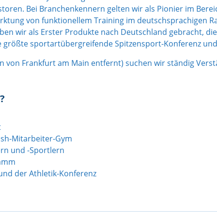
ren. Bei Branchenkennern gelten wir als Pionier im Bereic
tung von funktionellem Training im deutschsprachigen Raum
ben wir als Erster Produkte nach Deutschland gebracht, di
e größte sportartübergreifende Spitzensport-Konferenz un
n von Frankfurt am Main entfernt)
suchen wir ständig Verst
?
t
lsh-Mitarbeiter-Gym
rn und -Sportlern
tamm
nd der Athletik-Konferenz