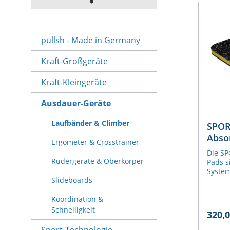
pullsh - Made in Germany
Kraft-Großgeräte
Kraft-Kleingeräte
Ausdauer-Geräte
Laufbänder & Climber
SPOR
Abso
Ergometer & Crosstrainer
Die S
Rudergeräte & Oberkörper
Pads s
System
Slideboards
Vibrat
erzeug
Koordination &
zwei v
Pads, 
Schnelligkeit
320,0
Füßen 
werden
Sport-Technologie