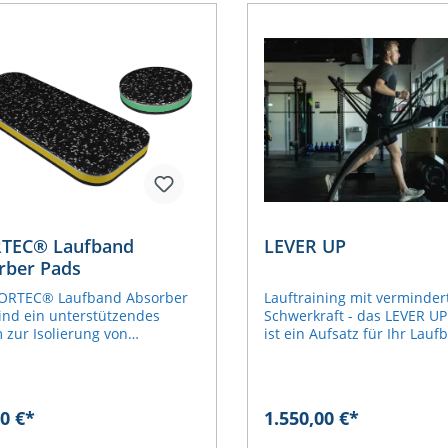
TEC® Laufband
LEVER UP
rber Pads
PORTEC® Laufband Absorber
Lauftraining mit verminder
ind ein unterstützendes
Schwerkraft - das LEVER U
 zur Isolierung von
ist ein Aufsatz für Ihr Lauf
ionen, die von Laufbändern
Ihnen bis zu 20 Kilo (45 Pfu
t werden. Ein Set besteht aus
Körpergewichts nimmt. Passt auf
orderen und zwei hinteren
alle Laufbänder, die Armst
welche direkt unter den
einer Länge von mindesten
0 €*
1.550,00 €*
der Laufbänder platziert
und einem Abstand von 71 
. Schall- und
cm besitzen (gemessen von