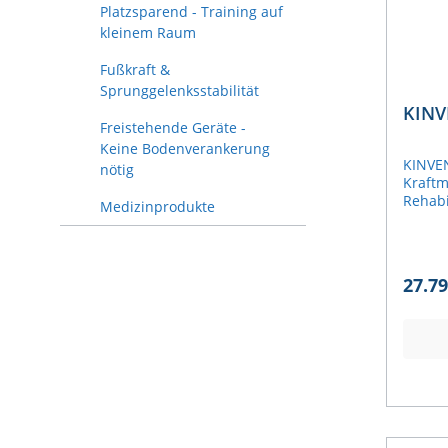
Platzsparend - Training auf
kleinem Raum
Fußkraft &
Sprunggelenksstabilität
KINV
Freistehende Geräte -
Keine Bodenverankerung
KINVEN
nötig
Kraftm
Rehabi
Medizinprodukte
KINVEN
Möglic
Beweg
Messun
27.79
Dimens
fronta
herköm
die si
beschr
eine u
kompl
Präzis
Analys