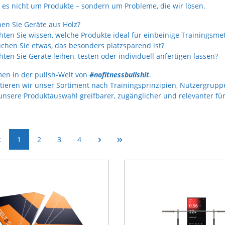
t es nicht um Produkte – sondern um Probleme, die wir lösen.
en Sie Geräte aus Holz?
ten Sie wissen, welche Produkte ideal für einbeinige Trainingsme
chen Sie etwas, das besonders platzsparend ist?
ten Sie Geräte leihen, testen oder individuell anfertigen lassen?
en in der pullsh-Welt von
#nofitnessbullshit
.
atieren wir unser Sortiment nach Trainingsprinzipien, Nutzergrup
sere Produktauswahl greifbarer, zugänglicher und relevanter für a
1
2
3
4