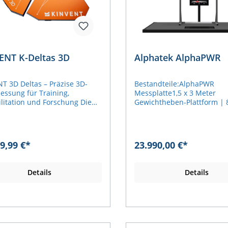
ENT K-Deltas 3D
Alphatek AlphaPWR
T 3D Deltas – Präzise 3D-
Bestandteile:AlphaPWR
essung für Training,
Messplatte1,5 x 3 Meter
litation und Forschung Die
Gewichtheben-Plattform 
T 3D Deltas erweitern die
stark (Made in Germany)TV
hkeiten der
Halterung55" Samsung TVD
ungsanalyse durch die
beinhaltet die Lieferung i
g von Kräften in allen drei
Deutschlands, inkl. Monta
9,99 €*
23.990,00 €*
ionen: vertikal, lateral und
Erst-Einrichtung.
l. Im Vergleich zu
mlichen Kraftmessplatten,
Details
Details
ch auf die vertikale Achse
änken, bieten die 3D Deltas
mfassende Analyse
exer Bewegungen.Maximale
ion für individuelle
en Mit einer