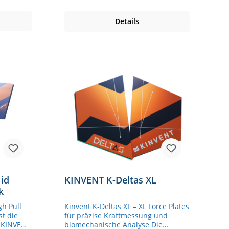
 lassen
ergänzt der K-Pull die Möglichkeit
trien
zur präzisen Messung von
Details
ung
Kraftwerten. Damit lassen sich
Trainings- und Rehadaten
 und
zuverlässig dokumentieren – eine
ehr zu
Funktion, die der kMeter an der
Deltas
kBox Medical aufgrund fehlender
Zulassung nicht übernehmen
darf. Vorteile der
Kombination: Medizinisch
zugelassene Geräte für Training
und Messung Sicherer Einsatz in
Physiotherapie, Reha und
Forschung Kraftwerte können
während oder nach dem Training
dokumentiert werden Einhaltung
aller regulatorischen
Vorgaben Technische Details: kBox
Medical: Schwungradtrainer mit
id
KINVENT K-Deltas XL
Medizinzulassung Kinvent K-
k
Pull: tragbares Kraftmessgerät zur
präzisen Messung der
h Pull
Kinvent K-Deltas XL – XL Force Plates
isometrischen Kraft, Ausdauer und
st die
für präzise Kraftmessung und
Muskelsymmetrie (Medizinprodukt)
e KINVENT
biomechanische Analyse Die
Beide Geräte einzeln nutzbar, im