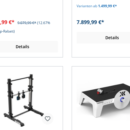
hlights & Anwendungen
tiven Lösungen in der
K-Delta Kraftmessplatten 
ächen-EMG inkl. Zubehör: K-
Varianten ab
1.499,99 €*
uskulären Therapie suchen,
andere große Force Plates
große Kraftmessplatte: K-
 das Advanced Pack eine
Isometric Mid Thigh Pull Te
 Jahresabonnement: EXCELLE
leichliche Funktionalität.
sowie den Soleus Max Forc
ICENCE
9,99 €*
7.899,99 €*
9.079,99 €*
(12.67%
 umfassende Paket enthält
präzise und sicher
ools des Evolution Packs sowie
durchzuführen. Es wurde s
-Rabatt)
Myo mit Zubehör zur präzisen
für die Leistungsdiagnostik
Details
chung der Muskelaktivität.
entwickelt und ermöglicht 
de speziell entwickelt, um
standardisierte, reproduzi
Details
exe neuromuskuläre
Testdurchführung für Athle
kungen wie periphere
Sportwissenschaftler und
schäden, post-stroke
Trainer.Eigenschaften &
rehabilitation und
Vorteile:Optimale Testbed
zitätsmanagement zu
– Fixierte, höhenverstellbar
eln und stellt eine
Zugstange für exakte und
ichtbare Ressource für
reproduzierbare
rittliche
MessungenKompatibel mit
litationstechniken dar. Mit
K-Delta – Nahtlose Integrat
it-Biofeedback und
präzise
lierter Muskelanalyse
Kraftmessungen.Datenbasi
icht das Advanced Pack
Analyse – Kompatibel mit d
therapeuten, die
KINVENT-Software für detail
dlungsergebnisse zu
Berichte und evidenzbasie
eren. Die Therapie kann
Entscheidungen.Hohe Belas
duell auf die Bedürfnisse der
– Robuste Konstruktion mit