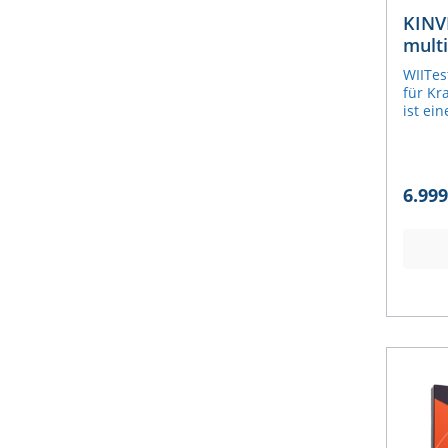
Patien
KINV
eine n
mult
maßge
Kraf
gewähr
WIITes
anspru
für Kr
Packs:
ist ei
Push T
Analys
Pull G
Ihre v
Move 
ermögl
Grip P
wissen
Bubble
6.999
die so
Plates
Leistu
Elektr
Präven
MyoJa
einges
-LIZEN
Kraftm
PushIm
Plattf
Push K
detail
ermögl
Krafta
Verhäl
Verhä
Kraft