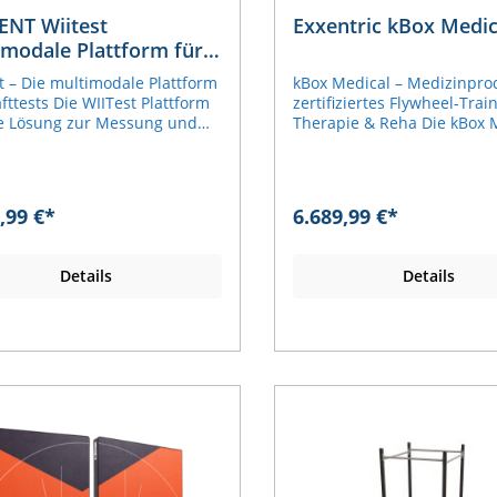
ten abgestimmt werden, was
maximalen Belastbarkeit vo
ENT Wiitest
Exxentric kBox Medic
och effektivere und
1 Tonne.Ergonomische Anp
imodale Plattform für
schneiderte Versorgung
Höhenverstellbar für
ttests
leistet – auch bei besonders
unterschiedliche Körpergr
t – Die multimodale Plattform
kBox Medical – Medizinpro
chsvollen Fällen. Inhalt des
eine standardisierte
afttests Die WIITest Plattform
zertifiziertes Flywheel-Trai
 Hand-Held Dynamometer: K-
TestpositionOptimiert für d
ne Lösung zur Messung und
Therapie & Reha Die kBox 
raction Dynamometer: K-
Kraftdiagnostik – Präzise 
e der Muskelkraft in Echtzeit.
ist die erste medizinproduk
oniometer: K-
von maximaler isometrische
ielseitige Konstruktion
zertifizierte Version der b
Dynamometer + Zubehör: K-
sowie der Rate of Force
icht eine Vielzahl
Exxentric kBox und wurde s
ressure Dynamometer: K-
Development (RFD)Vielseiti
schaftlich anerkannter Tests,
für den Einsatz in Physioth
 Force Plates: K-Force-
Anwendung – Ideal für Spor
,99 €*
6.689,99 €*
wohl für die
Rehabilitation, Prävention 
 Oberflächen-
Rehabilitation und Forsch
ngsdiagnostik als auch für die
medizinischem Training
omyograph + Zubehör: K-
und Specs:Material:
tion von Verletzungen
entwickelt. Sie ermöglicht e
hresabonnement EXCELLENCE
Stahl/Aluminium mit rutsc
Details
Details
etzt werden. Präzise
sicheres und individuell
Z
GummifüßenMaße: 96 x 55 
essung mit den KINVENT K-
steuerbares Flywheel-Train
cmGewicht: 18,25 kgmax. B
 Zentrum der WIITest
Basis von variablem Wider
bis zu 1 TonneDie Kinvent 
orm stehen zwei KINVENT K-
ohne klassische Gewichtsb
Analysieren, Trainieren, For
raftsensoren, die eine
Dadurch passt sich die Bel
messenDie Kinvent App ist
lierte Analyse der Muskelkraft
dynamisch an die Kraft de
zentrale Plattform für alle 
ichen: Maximalkraft (N)
Anwenders an und unterstü
Sensoren. Sie bündelt Mes
usdauer Rechts-Links-
gleichmäßiges, kontrolliert
Trainings- und Reha-Protok
tnis Agonist/Antagonist-
Training. Die kBox Medical 
sowie Biofeedback und
ltnis Drehmoment der
sich sowohl für den Einsatz
Fortschrittsverfolgung in e
 Durch die abnehmbaren
leistungsorientierten Athle
intuitiven Anwendung. Entw