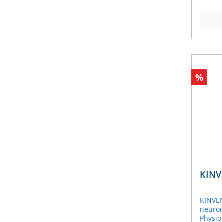
Bewegu
Profis:
Feedba
höchst
Forsch
Beurte
für di
Mobili
komple
ihrer 
Sprung
Besond
ermögl
Behan
Unter
von:Ro
Leistu
%
genTen
insbes
der un
multi
weiter
Die Er
Einsch
mehrer
bietet
präzis
für da
Sprun
Koordi
Landes
perfek
Spezif
auf fu
Platte
Leistu
oder i
haben.
Energy
KINV
Handd
20 m M
Zugdyn
2000 k
Goniom
2 hApp
KINVE
Handkr
Liefer
neuro
Zubehö
enthal
Physio
Druck