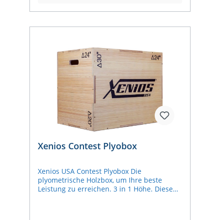
platzsparend lagerbar und können einfach
ineinander gestellt werden. In präziser
Handarbeit gefertigt, entstehen unsere
Plyoboxen in kleinen Serien in einer lokalen
Schreinerwerkstatt im Süden Hessens, am
Tor zum Odenwald. Jede Plyobox ist 2 x mit
Holzöl behandelt. Maße der Oberflächen:
15 cm: 32 x 32 cm 30 cm: 32 x 32 cm 45 cm:
36 x 36 cm 60 cm: 40 x 40 cm 75 cm: 45 x 45
cm Sparen Sie 70,00 € beim Kauf des
kompletten Sets!
Xenios Contest Plyobox
Xenios USA Contest Plyobox Die
plyometrische Holzbox, um Ihre beste
Leistung zu erreichen. 3 in 1 Höhe. Diese
plyometrische Box ist minimalistisch und
funktionell. Sie können die Höhe Ihrer
Contest Plyometric Box je nach der Seite,