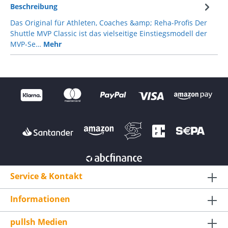
Beschreibung
Das Original für Athleten, Coaches &amp; Reha-Profis Der
Shuttle MVP Classic ist das vielseitige Einstiegsmodell der
MVP-Se…
Mehr
Service & Kontakt
Informationen
pullsh Medien