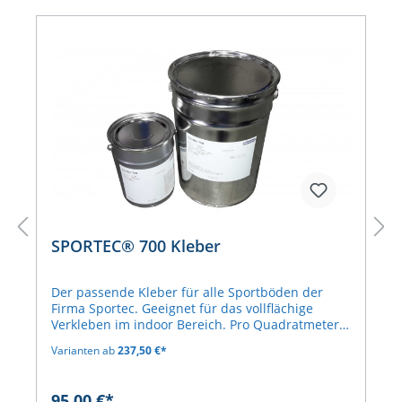
SPORTEC® 700 Kleber
Der passende Kleber für alle Sportböden der
Firma Sportec. Geeignet für das vollflächige
Verkleben im indoor Bereich. Pro Quadratmeter
Gummiboden benötigt man, je nach Untergrund,
Varianten ab
237,50 €*
zwischen 700 und 1000 ml Kleber. In den
Gebindegrößen 25 und 28 Liter
erhältlich.empfohlener Zahnspachtel: TKB B2 Der
95,00 €*