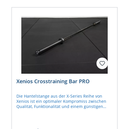
und Hantelscheiben sind nicht enthalten
Xenios Crosstraining Bar PRO
Die Hantelstange aus der X-Series Reihe von
Xenios ist ein optimaler Kompromiss zwischen
Qualität, Funktionalität und einem günstigen
Preis"> Eckdaten: 190.000 PSI Beladbar bis 450 kg
Schwarze Oxid-Beschichtung Länge: 220 cm Griff:
Ø 28 mm Eigengewicht: 20 kg
Gewichtsaufnahme: Ø 50 mm Material: