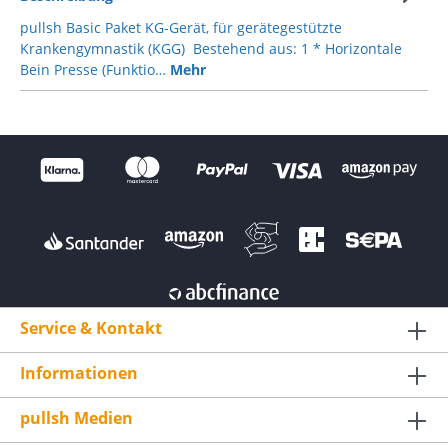
pullsh Basic Paket KG-Gerät, für gerätegestützte
Krankengymnastik (KGG) Bestehend aus: 1 * Horizontale
Bein Presse (Funktio…
Mehr
Service & Kontakt
Informationen
pullsh Medien