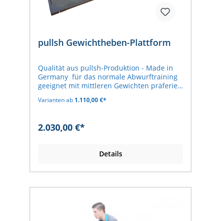
pullsh Gewichtheben-Plattform
Qualität aus pullsh-Produktion - Made in
Germany für das normale Abwurftraining
geeignet mit mittleren Gewichten präferiert
für das Training im Erdgeschoss oder
Varianten ab
1.110,00 €*
Keller 30 mm Stahlrahmen, verschraubt mit
vier Stahleckblechen 1 Meter breite
Schichtholz-Siebdruck-Platte oder Voll-
2.030,00 €*
Gummi Gummiboden (Sportec Style) 100%
Made in Germany Enthalten ist:
Stahlrahmen, Holzplatte oder Voll-
Details
Gummi, Gummiboden (Sportec Style) Maße:
156 cm x 306 cm 206 cm x 306 cm 256 cm x
306 cm