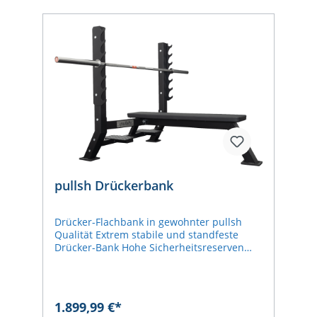
Farben.
pullsh Drückerbank
Drücker-Flachbank in gewohnter pullsh
Qualität Extrem stabile und standfeste
Drücker-Bank Hohe Sicherheitsreserven
dank optionaler Notablagen. Gefertigt aus
80mm Profilstahlrohr In der Höhe
verstellbare Hantelablage Auf Anfrage auch
in anderen Leder- und Naht-Farben.
1.899,99 €*
SpezifikationenMaße (LxBxH): 125 cm x 140