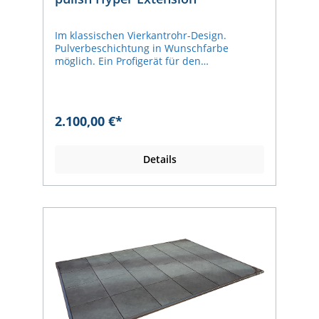
Im klassischen Vierkantrohr-Design.
Pulverbeschichtung in Wunschfarbe
möglich. Ein Profigerät für den
Studiobetrieb.Made in GermanyLänge 130
cm Breite Fuß 68 cmBreite Griffe 83
cmHöhe unterste Einstellung 72 cm ->
oberste Einstellung 94 cmAuszugslänge 33
2.100,00 €*
cm in 12 StufenGewicht 36 kg
Details