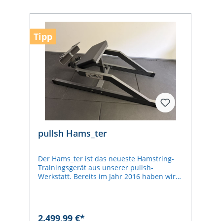
Tipp
pullsh Hams_ter
Der Hams_ter ist das neueste Hamstring-
Trainingsgerät aus unserer pullsh-
Werkstatt. Bereits im Jahr 2016 haben wir
als erster Anbieter auf dem deutschen
Markt ein Nordic-Hamstring-Gerät
eingeführt. Nun, acht Jahre später,
präsentieren wir die weiterentwickelte
2.499,99 €*
Version, die auf vielfachen Kundenwunsch