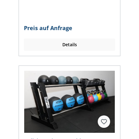
Fertigung - alles aus einer Hand!Du
möchtest ein Rack haben, aber die
Standardmaße passen nicht in dein
Fitnessstudio, Praxisräume oder Homegym?
Kein Problem, wir sind dein Partner für
Preis auf Anfrage
maßgefertigte Racks, die genau auf deine
Bedürfnisse und Gegebenheiten
abgestimmt sind.Egal ob du dein
Details
Homegym, dein professionelles
Fitnessstudio oder deinen Praxisraum
optimal ausstatten möchtest – wir fertigen
und bauen dein individuelles Rack nach
deinen Wünschen. Dabei legen wir
besonderen Wert auf Stabilität,
Funktionalität und Design, damit dein
neues Rack nicht nur perfekt passt,
sondern auch deinen hohen Ansprüchen
gerecht wird. Auf den Bildern siehst du ein
speziell für eine Dachschräge gebautes
Rack, das zeigt, wie flexibel und
anpassungsfähig unsere Lösungen sind.
Selbst ungewöhnliche Raumgegebenheiten
sind für uns kein Hindernis – wir finden die
passende Lösung für deine
Bedürfnisse. Von der ersten Beratung bis