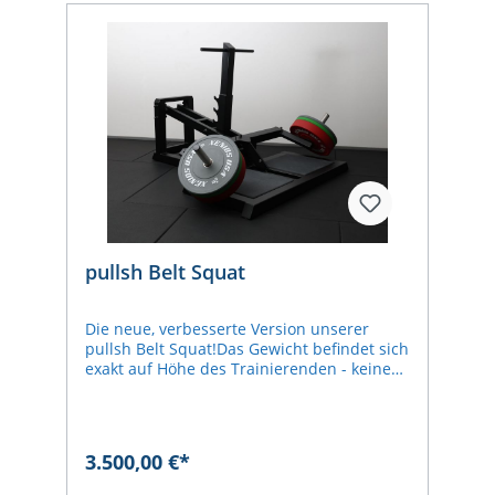
pullsh Belt Squat
Die neue, verbesserte Version unserer
pullsh Belt Squat!Das Gewicht befindet sich
exakt auf Höhe des Trainierenden - keine
Verfälschung durch Hebelwirkung!In drei
verschiedenen Ausgangspositionen
einhängbarZwei Einhängemöglichkeiten für
die KetteAussparung in der Mitte
3.500,00 €*
ermöglicht eine extra-tiefe Squat-
PositionSicherheitsablage in tiefster