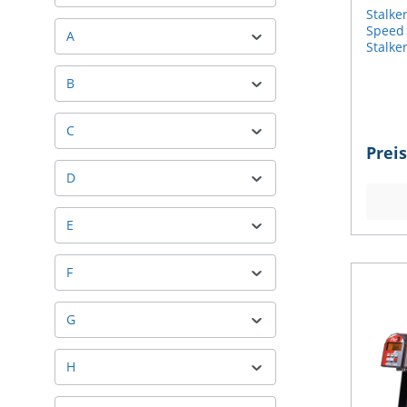
Syst
Stalker
Speed 
A
Stalker
Speed 
hochen
B
Messu
und Ro
Sport‑
C
Kombin
Prei
drahtl
Zubehö
D
Leistu
und Sp
E
sowohl
visuel
möchte
F
verein
wie Pe
Exit Ve
G
Spin‑
(Rotat
Funkti
H
Hand‑R
Umfeld
LED‑Ge