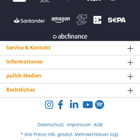
Grad in der Transversalebene zu bewegen.
Das bedeutet, dass Sie sich unter Last
vorwärts bewegen können, sich um 180
Grad durch die Sagittalebenen drehen und
dann rückwärts bewegen können -
während Sie unter konstanter Spannung
stehen. Ankorr leistet Pionierarbeit bei
dem, was wir als "flüssigen Widerstand"
bezeichnen. Hier können wir
Service & Kontakt
"spielspezifische Situationen" für die
Athleten simulieren und sie wie nie zuvor
Informationen
auf die Spielbereitschaft vorbereiten.
Ankorr wird auf der ganzen Welt von
Profikämpfern, Spitzensportlern,
pullsh Medien
Rugbyteams und sogar gelegentlich von
Filmstars genutzt, die sich in ihrem
Rechtliches
Training einen Vorteil verschaffen wollen.
Datenschutz
Impressum
AGB
* Alle Preise inkl. gesetzl. Mehrwertsteuer zzgl.