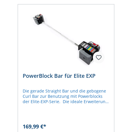
PowerBlock Bar für Elite EXP
Die gerade Straight Bar und die gebogene
Curl Bar zur Benutzung mit Powerblocks
der Elite-EXP-Serie. Die ideale Erweiterung
für das Krafttraining und platzsparend
dazu. Die Langhanteln lassen sich ganz
einfach an die PowerBlocks andocken, also
sind keine weiteren Gewichte zur
169,99 €*
Anschaffung notwendig. Griff-Durchmesser