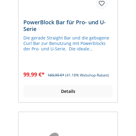
PowerBlock Bar für Pro- und U-
Serie
Die gerade Straight Bar und die gebogene
Curl Bar zur Benutzung mit Powerblocks
der Pro- und U-Serie. Die ideale
Erweiterung für das Krafttraining und
platzsparend dazu. Die Langhanteln lassen
sich ganz einfach an die PowerBlocks
andocken, also sind keine weiteren
99,99 €*
169,99 €*
(41.18% Webshop-Rabatt)
Gewichte zur Anschaffung notwendig.
Griff-Durchmesser 28 mm Kompatibel mit
den Modellen Pro 50, Pro EXP, U-70 und U-
Details
90 Die PowerBlocks sind nicht im
Lieferumfang enthalten PowerBlock
Straight Bar Gesamtlänge 140 cm
Eigengewicht 11 kg PowerBlock Curl Bar
Gesamtlänge 118 cm Eigengewicht 9 kg