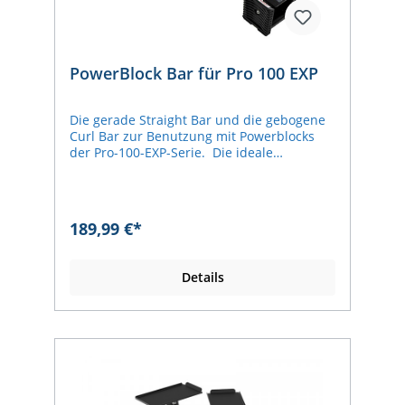
PowerBlock Bar für Pro 100 EXP
Die gerade Straight Bar und die gebogene
Curl Bar zur Benutzung mit Powerblocks
der Pro-100-EXP-Serie. Die ideale
Erweiterung für das Krafttraining und
platzsparend dazu. Die Langhanteln lassen
sich ganz einfach an die PowerBlocks
andocken, also sind keine weiteren
189,99 €*
Gewichte zur Anschaffung notwendig.
Griff-Durchmesser 28 mm Kompatibel
mit Modell Pro 100 EXP Die PowerBlocks
Details
sind nicht im Lieferumfang enthalten