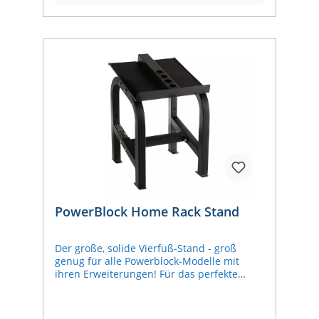
Stabilität dieses Marktführers unter den
Systemhanteln. Bei pullsh finden Sie die
größte Auswahl der aktuellen Modelle in
Europa.
PowerBlock Home Rack Stand
Der große, solide Vierfuß-Stand - groß
genug für alle Powerblock-Modelle mit
ihren Erweiterungen! Für das perfekte
Fitnessstudio zu Hause sollten Sie sich für
diesen Ständer entscheiden, um eine
einheitliche Ästhetik zu erreichen. Sein