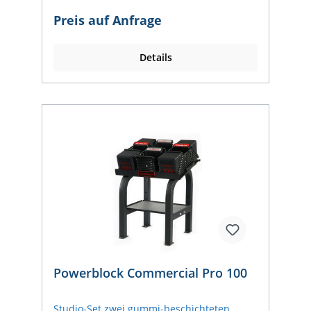
Foto des PowerBlocks an post@pullsh.net.)
Wir klären gerne die Verfügbarkeit,
Preis auf Anfrage
Lieferzeit und den Preis ab. Viele der
Sticker haben wir bereits auf Lager uns
können sie sofort versenden.
Details
Powerblock Commercial Pro 100
Studio-Set zwei gummi-beschichteten