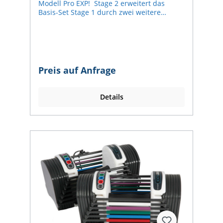
Modell Pro EXP! Stage 2 erweitert das
Basis-Set Stage 1 durch zwei weitere
Gewichtsschienen auf bis zu 32 kg.
Folgende 6 zusätzliche Gewichte können
hergestellt werden: 25 kg, 26 kg, 27 kg, 30
kg, 31 kg, 32 kg. Maximalmaße mit allen
Gewichtsschienen bei Stage 2: ca. 38 x 17 x
18 cm (LBH). Um Stage 2 benutzen zu
Preis auf Anfrage
können ist Stage 1 notwendig! Stage 3
erweitert die Sets Stage 1 und 2 durch zwei
weitere Gewichtsschienen auf bis zu 41 kg.
Details
Folgende 6 zusätzliche Gewichte können
hergestellt werden: 34 kg, 35 kg, 36 kg, 39
kg, 40 kg, 41 kg. Maximalmaße mit allen
Gewichtsschienen bei Stage 3: ca. 43 x 17 x
18 cm (LBH). Um Stage 3 benutzen zu
können sind Stage 1 und 2 notwendig!
Schon seit dem Tag unserer
Firmengründung im Jahre 2008 haben wir
Powerblocks in unserem Sortiment – und
bis zum heutigen Tage sind wir vollends
überzeugt von der Langlebigkeit und
Stabilität dieses Marktführers unter den
Systemhanteln. Bei pullsh finden Sie die
größte Auswahl der aktuellen Modelle in