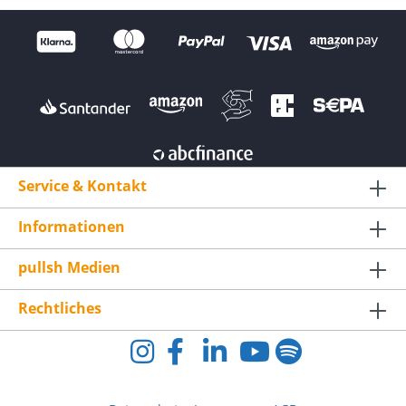
Originalakku für Beyond Power VOLTRA
IFachgerechter Austausch durch unser Service-
TeamVersicherter Rückversand mit eingebautem
Akku inklusive Hinweis zur Akkupflege: Um die
Lebensdauer des neuen Akkus zu maximieren,
empfehlen wir die Nutzung des Original-
Ladegeräts sowie das Vermeiden von
Tiefentladungen.
Service & Kontakt
Informationen
pullsh Medien
Rechtliches