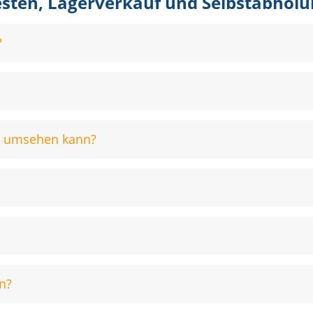
esten, Lagerverkauf und Selbstabholu
?
ch umsehen kann?
n?