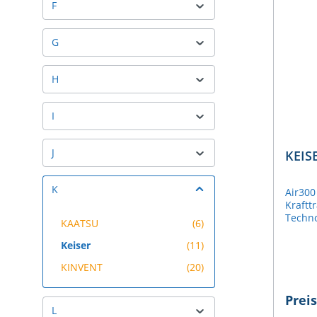
F
G
H
I
J
KEIS
K
Air300
Kraftt
Techno
KAATSU
(6)
bietet
gelenk
Keiser
(11)
reduzi
KINVENT
(20)
Anpass
einste
zusätz
Prei
Ein- u
L