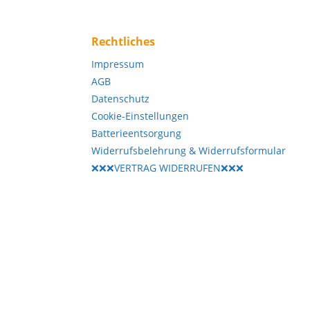
t werden.
tand
gar vom
 diesem
Rechtliches
ne Fitness
Impressum
Der
AGB
le
Datenschutz
s Keiser
Cookie-Einstellungen
ehrere
Batterieentsorgung
können
Widerrufsbelehrung & Widerrufsformular
❌❌❌VERTRAG WIDERRUFEN❌❌❌
ressoren
ird
inity
gende
 Ankle
ceps
e das
 den
liefert.
r Keiser