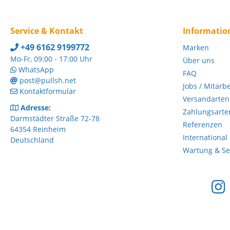
Kniepr
währe
Anforderun
angepa
anpass
Traini
Nutzer
Service & Kontakt
Informatio
Vorteile a
bis Performa
Ein- und 
+49 6162 9199772
und Mo
Marken
Sitzpo
Widers
Mo-Fr, 09:00 - 17:00 Uhr
Über uns
unteren R
WhatsApp
Anpass
FAQ
intuit
post@pullsh.net
Jobs / Mitarb
direkt 
Kontaktformular
versc
Versandarten
geeignet Technische 
Adresse:
Zahlungsarte
Traini
Darmstädter Straße 72-78
Referenzen
Beinmu
64354 Reinheim
verste
International
Deutschland
verste
Wartung & Ser
Obersc
Stabilisieru
Widers
Bedien